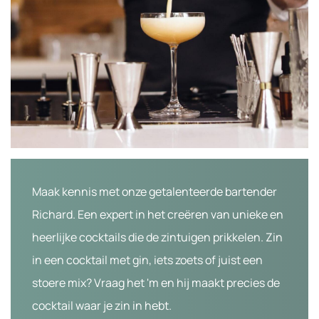
Maak kennis met onze getalenteerde bartender
Richard. Een expert in het creëren van unieke en
heerlijke cocktails die de zintuigen prikkelen. Zin
in een cocktail met gin, iets zoets of juist een
stoere mix? Vraag het 'm en hij maakt precies de
cocktail waar je zin in hebt.